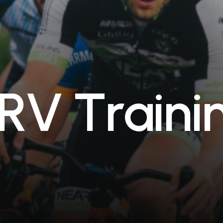
R
V
T
r
a
i
n
i