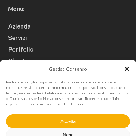
Menu:
Azienda
Servizi
Portfolio
Clienti
Gestisci Consenso
Blog
Per fornire le migliori esperienze, utilizziamo tecnologie come i cookie per
Contatti
memorizzare e/o accedere alle informazioni del dispositivo. Il consenso a queste
tecnologie ci permetterà di elaborare dati come il comportamento di navigazione
Rassegna Stampa
o ID unici su questo sito. Non acconsentire o ritirare il consenso può influire
negativamente su alcune caratteristiche e funzioni.
Newsletter
Accetta
Nega