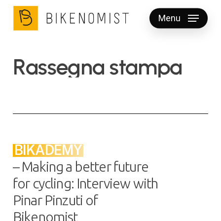
Skip
Menu
to
Clos
main
Men
content
R
a
s
s
e
g
n
a
s
t
a
m
p
a
BIKADEMY
– Making a better future
for cycling: Interview with
Pinar Pinzuti of
Bikenomist