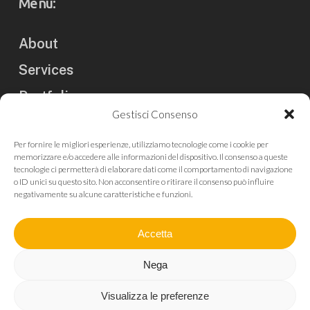
Menu:
About
Services
Portfolio
Gestisci Consenso
Clients
Per fornire le migliori esperienze, utilizziamo tecnologie come i cookie per
Blog
memorizzare e/o accedere alle informazioni del dispositivo. Il consenso a queste
tecnologie ci permetterà di elaborare dati come il comportamento di navigazione
Contact us
o ID unici su questo sito. Non acconsentire o ritirare il consenso può influire
negativamente su alcune caratteristiche e funzioni.
Press
Accetta
Nega
Visualizza le preferenze
© 2026 Bikenomist.
Privacy Policy