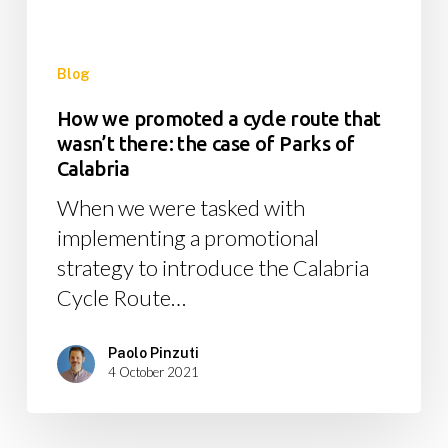
that
wasn’t
there:
Blog
the
How we promoted a cycle route that
case
wasn’t there: the case of Parks of
of
Calabria
Parks
When we were tasked with
of
implementing a promotional
Calabria
strategy to introduce the Calabria
Cycle Route…
Paolo Pinzuti
4 October 2021