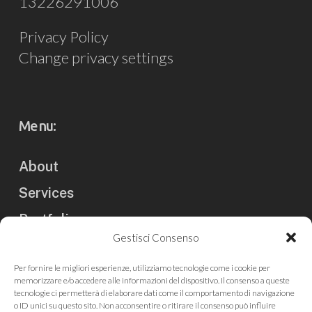
13226291006
Privacy Policy
Change privacy settings
Menu:
About
Services
Portfolio
Gestisci Consenso
Clients
Per fornire le migliori esperienze, utilizziamo tecnologie come i cookie per
Blog
memorizzare e/o accedere alle informazioni del dispositivo. Il consenso a queste
tecnologie ci permetterà di elaborare dati come il comportamento di navigazione
Contact us
o ID unici su questo sito. Non acconsentire o ritirare il consenso può influire