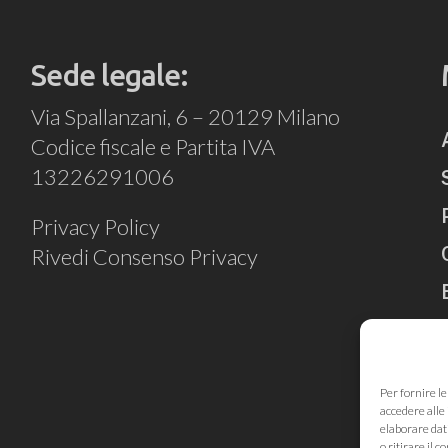
Sede legale:
Via Spallanzani, 6 – 20129 Milano
Codice fiscale e Partita IVA
13226291006
Privacy Policy
Rivedi Consenso Privacy
Per fornire l
accedere alle 
elaborare dat
o ritirare il