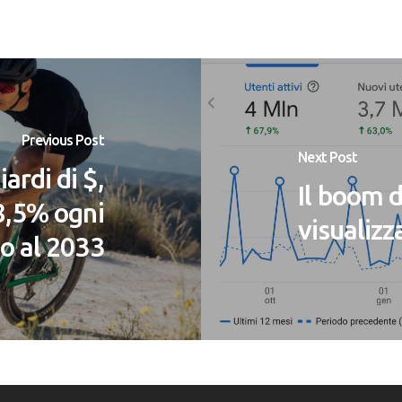
Previous Post
Next Post
iardi di $,
Il boom d
’8,5% ogni
visualizz
o al 2033