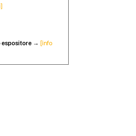
i]
o
→
[info
espositore