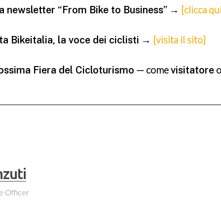
→
[clicca qu
tra newsletter “From Bike to Business”
→
[visita il sito]
 Bikeitalia, la voce dei ciclisti
— come
rossima Fiera del Cicloturismo
visitatore
nzuti
e Officer