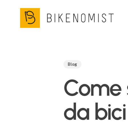
Skip
to
main
content
Blog
Come s
da bici