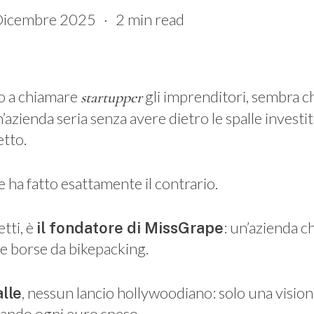
Dicembre 2025
2 min read
o a chiamare
gli imprenditori, sembra c
startupper
’azienda seria senza avere dietro le spalle investi
etto.
e ha fatto esattamente il contrario.
tti, è
: un’azienda c
il fondatore di MissGrape
sue borse da bikepacking.
, nessun lancio hollywoodiano: solo una visione
lle
esando ogni euro speso.