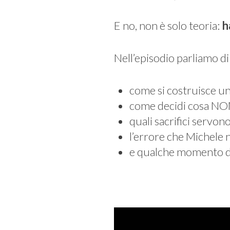
E no, non è solo teoria:
h
Nell’episodio parliamo di
come si costruisce un
come decidi cosa NON
quali sacrifici servo
l’errore che Michele 
e qualche momento d