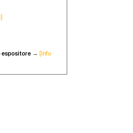
i]
o
→
[info
espositore