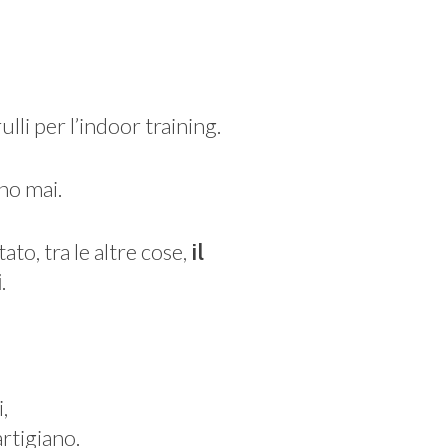
 rulli per l’indoor training.
nno mai.
to, tra le altre cose,
il
.
i
,
artigiano.