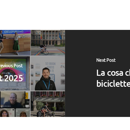
Next Post
revious Post
La cosa c
t 2025
biciclett