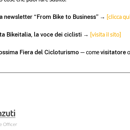
→
[clicca qu
tra newsletter “From Bike to Business”
→
[visita il sito]
 Bikeitalia, la voce dei ciclisti
— come
rossima Fiera del Cicloturismo
visitatore
nzuti
e Officer