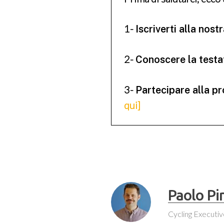
1-
Iscriverti alla nos
2-
Conoscere la testata
3-
Partecipare alla p
qui]
Paolo Pi
Cycling Executiv