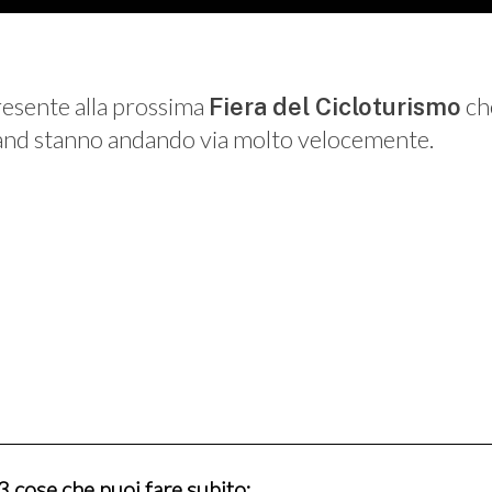
esente alla prossima
che
Fiera del Cicloturismo
tand stanno andando via molto velocemente.
 3 cose che puoi fare subito: