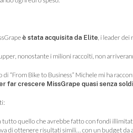
issGrape
, i leader dei
è stata acquisita da Elite
tupper, nonostante i milioni raccolti, non arrivera
di “From Bike to Business” Michele mi ha racconta
er far crescere MissGrape quasi senza sold
i:
tutto quello che avrebbe fatto con fondi illimitati
ava di ottenere risultati simili… con un budget da 