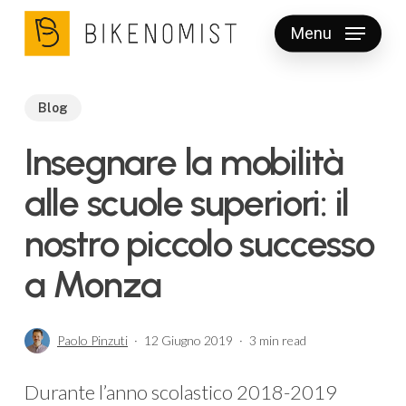
Skip
Menu
to
Clos
main
Men
content
Blog
Insegnare la mobilità
alle scuole superiori: il
nostro piccolo successo
a Monza
Paolo Pinzuti
12 Giugno 2019
3 min read
Durante l’anno scolastico 2018-2019