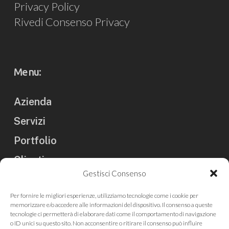
Privacy Policy
Rivedi Consenso Privacy
Menu:
Azienda
Servizi
Portfolio
Clienti
Gestisci Consenso
Blog
Per fornire le migliori esperienze, utilizziamo tecnologie come i cookie per
Contatti
memorizzare e/o accedere alle informazioni del dispositivo. Il consenso a queste
tecnologie ci permetterà di elaborare dati come il comportamento di navigazione
Rassegna Stampa
o ID unici su questo sito. Non acconsentire o ritirare il consenso può influire