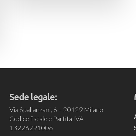
Sede legale:
Via Spallanzani, 6 – 20129 Milano
Codice fiscale e Partita IVA
13226291006