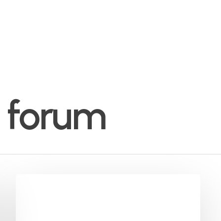
 forum
Bikenomics
Forum
|