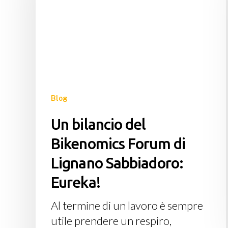
Bikenomics
Forum
di
Lignano
Sabbiadoro:
Eureka!
Blog
Un bilancio del
Bikenomics Forum di
Lignano Sabbiadoro:
Eureka!
Al termine di un lavoro è sempre
utile prendere un respiro,