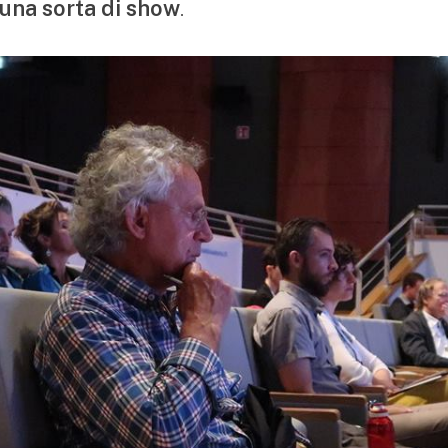
.
una sorta di show